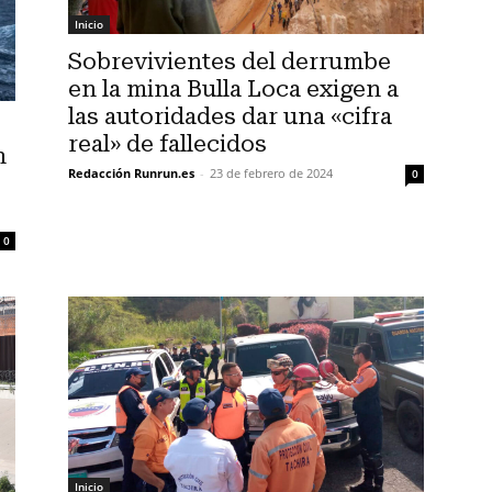
Inicio
Sobrevivientes del derrumbe
en la mina Bulla Loca exigen a
las autoridades dar una «cifra
real» de fallecidos
n
Redacción Runrun.es
-
23 de febrero de 2024
0
0
Inicio