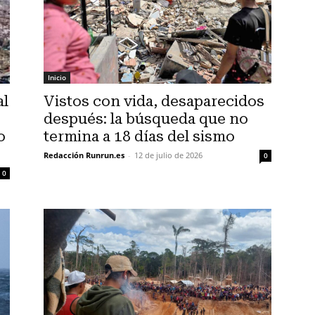
Inicio
al
Vistos con vida, desaparecidos
después: la búsqueda que no
o
termina a 18 días del sismo
Redacción Runrun.es
-
12 de julio de 2026
0
0