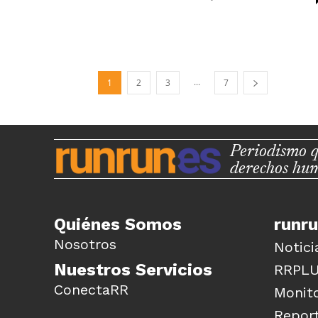
...
1
2
3
7
Periodismo q
derechos hu
Quiénes Somos
runr
Nosotros
Notici
Nuestros Servicios
RRPL
ConectaRR
Monito
Report