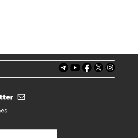
tter
nes