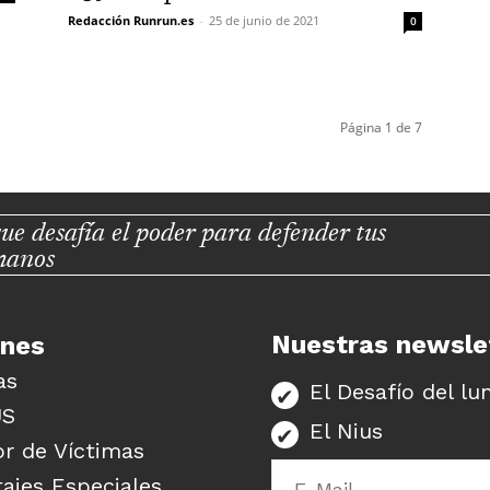
Redacción Runrun.es
-
25 de junio de 2021
0
Página 1 de 7
ue desafía el poder para defender tus
manos
Nuestras newsle
unes
as
El Desafío del lu
US
El Nius
r de Víctimas
ajes Especiales