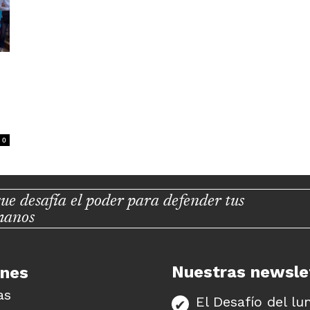
0
ue desafía el poder para defender tus
manos
Nuestras newsle
unes
as
El Desafío del lu