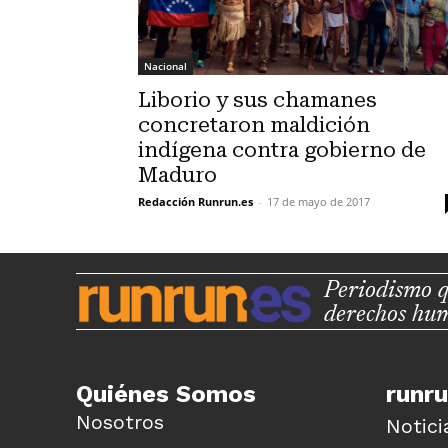
Nacional
Liborio y sus chamanes
concretaron maldición
indígena contra gobierno de
Maduro
Redacción Runrun.es
-
17 de mayo de 2017
Periodismo q
derechos hu
Quiénes Somos
runr
Nosotros
Notici