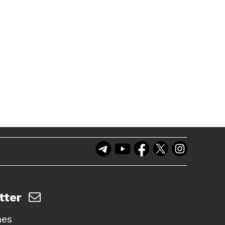
tter
nes