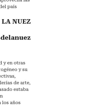
del país
 LA NUEZ
delanuez
d y en otras
rogéneo y su
ectivas,
erías de arte,
pasado estaba
en
n los años