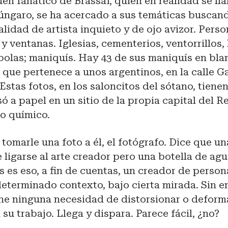
en fanático de Brassaï, quien en realidad se l
úngaro, se ha acercado a sus temáticas buscand
lidad de artista inquieto y de ojo avizor. Perso
 y ventanas. Iglesias, cementerios, ventorrillos, 
bolas; maniquís. Hay 43 de sus maniquís en bla
a que pertenece a unos argentinos, en la calle G
Estas fotos, en los saloncitos del sótano, tien
ó a papel en un sitio de la propia capital del Re
so químico.
tomarle una foto a él, el fotógrafo. Dice que un
 ligarse al arte creador pero una botella de a
is es eso, a fin de cuentas, un creador de person
determinado contexto, bajo cierta mirada. Sin 
ene ninguna necesidad de distorsionar o deform
 su trabajo. Llega y dispara. Parece fácil, ¿no?