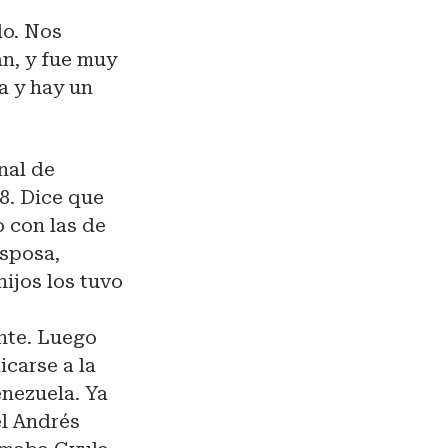
do. Nos
án, y fue muy
a y hay un
nal de
8. Dice que
o con las de
esposa,
hijos los tuvo
ante. Luego
icarse a la
enezuela. Ya
el Andrés