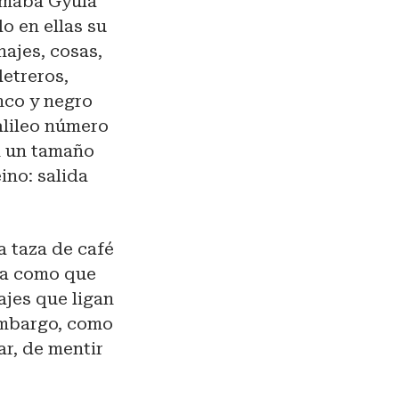
lamaba Gyula
o en ellas su
najes, cosas,
letreros,
nco y negro
alileo número
en un tamaño
ino: salida
a taza de café
gua como que
ajes que ligan
embargo, como
ar, de mentir