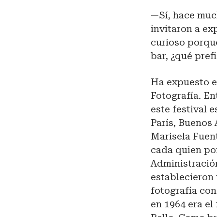
—Sí, hace muc
invitaron a ex
curioso porque
bar, ¿qué pref
Ha expuesto e
Fotografía. En
este festival 
París, Buenos 
Marisela Fuent
cada quien por
Administración
establecieron 
fotografía con
en 1964 era el