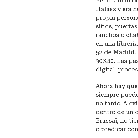
Bello. Como bu
Halász y era h
propia persona
sitios, puertas
ranchos o cha
en una librerí
52 de Madrid. 
30X40. Las pas
digital, proce
Ahora hay que 
siempre puede
no tanto. Alex
dentro de un 
Brassaï, no ti
o predicar con