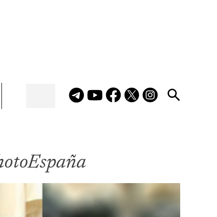
PhotoEspaña