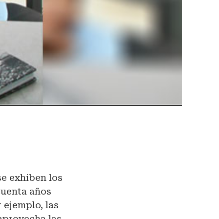
 se exhiben los
cuenta años
 ejemplo, las
aprovecha las