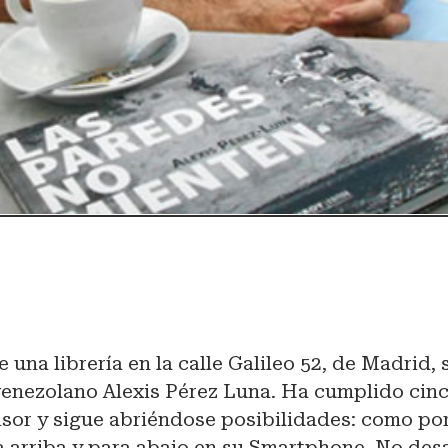
e una librería en la calle Galileo 52, de Madrid,
venezolano Alexis Pérez Luna. Ha cumplido cin
isor y sigue abriéndose posibilidades: como por
a arriba y para abajo en su Smartphone. No des