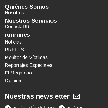
Quiénes Somos
Nosotros
Nuestros Servicios
ConectaRR
runrunes
Noticias
RRPLUS
Monitor de Víctimas
Reportajes Especiales
El Megafono
Opinión
Nuestras newsletter
El Desafío del lunes
El Nius